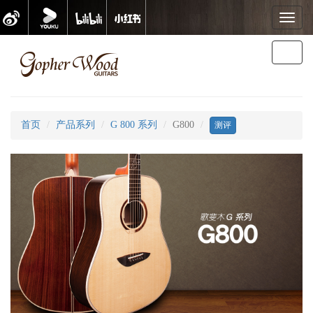
Toggl
naviga
Toggl
歌斐木
naviga
G800
首页
产品系列
G 800 系列
G800
测评