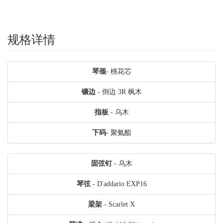
规格详情
琴颈
- 桃花芯
镶边
- 倒边 3R 枫木
指板
- 乌木
下码
- 聚氨酯
固弦钉
- 乌木
琴弦
- D'addario EXP16
梁架
- Scarlet X