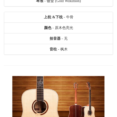
琴准
- 镀金 (Gold Wilkinson)
上枕 &下枕
- 牛骨
颜色
- 原木色亮光
拾音器
- 无
音柱
- 枫木